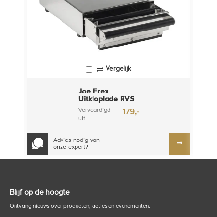
Vergelijk
Joe Frex
Uitkloplade RVS
dxslim
Vervaardigd
179,-
uit
hoogwaardig
RVS met de
Advies nodig van
juiste dikte
onze expert?
zodat zelfs de
grote
uitklopladen
een gewicht
ku...
Blijf op de hoogte
Ontvang nieuws over producten, acties en evenementen.