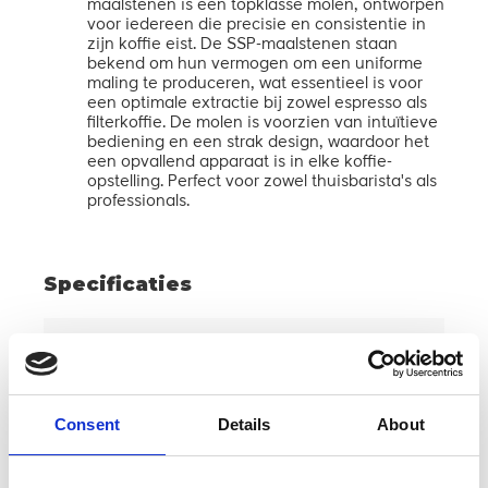
maalstenen is een topklasse molen, ontworpen
voor iedereen die precisie en consistentie in
zijn koffie eist. De SSP-maalstenen staan ​​
bekend om hun vermogen om een ​​uniforme
maling te produceren, wat essentieel is voor
een optimale extractie bij zowel espresso als
filterkoffie. De molen is voorzien van intuïtieve
bediening en een strak design, waardoor het
een opvallend apparaat is in elke koffie-
opstelling. Perfect voor zowel thuisbarista's als
professionals.
Specificaties
Formaat
80mm Mizen vlakke
maalschijven:
schijven
Motor vermogen:
500 watt
Consent
Details
About
Inhoud hopper:
45 gram