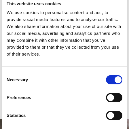
This website uses cookies
We use cookies to personalise content and ads, to
Aantal doseringen
te programmeren:
provide social media features and to analyse our traffic.
We also share information about your use of our site with
Hands-free malen:
Ja
our social media, advertising and analytics partners who
may combine it with other information that you’ve
provided to them or that they’ve collected from your use
of their services.
Reviews
0
sterren op basis van
0
beoordelingen
Consent
Necessary
Selection
0
sterren op basis van
0
beoordelingen
Preferences
Je beoordeling toevoegen
Statistics