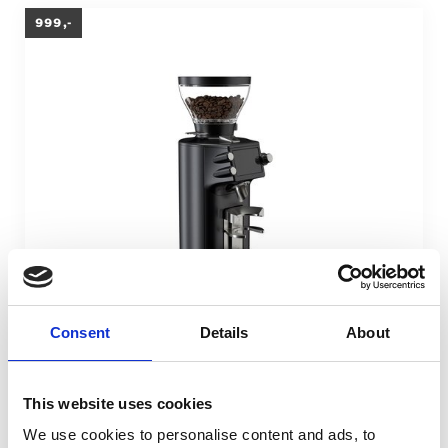
999,-
Vergelijk
Consent
Details
About
Mahlkonig E64 WS GBW / GBS koffiemolen zwart
De nieuwe Mahlkönig E64 WS koffiemolen. Grind by
This website uses cookies
999,-
Weight én Grind by Sync!
We use cookies to personalise content and ads, to
200 watt motor, 64mm st...