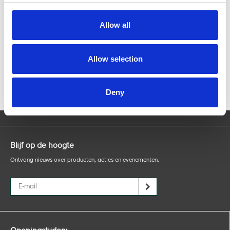
Mahlkönig E64 WS GBW / GBS koffiemolen Wit
VERWACHT MEDIO JANUARI 2026
999,-
Allow all
De nieuwe Mahlkönig E64 WS koffiemolen. Grind by
Weight én Grind by S...
Advies nodig van
Allow selection
onze expert?
Deny
Blijf op de hoogte
Ontvang nieuws over producten, acties en evenementen.