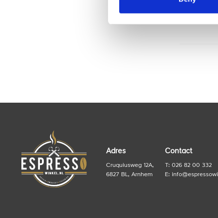
onze
Adres
Contact
Cruquiusweg 12A,
T: 026 82 00 332
6827 BL, Arnhem
E:
info@espressowi