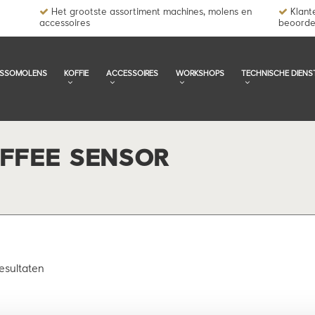
Het grootste assortiment machines, molens en
Klante
accessoires
beoorde
ESSOMOLENS
KOFFIE
ACCESSOIRES
WORKSHOPS
TECHNISCHE DIENS
FFEE SENSOR
esultaten