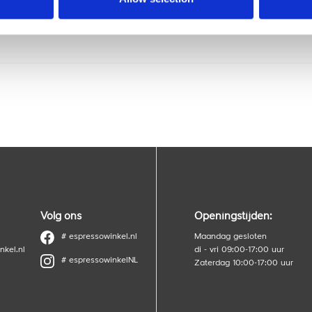
 expert?
Volg ons
Openingstijden:
# espressowinkel.nl
Maandag gesloten
nkel.nl
di - vri 09:00-17:00 uur
# espressowinkelNL
Zaterdag 10:00-17:00 uur