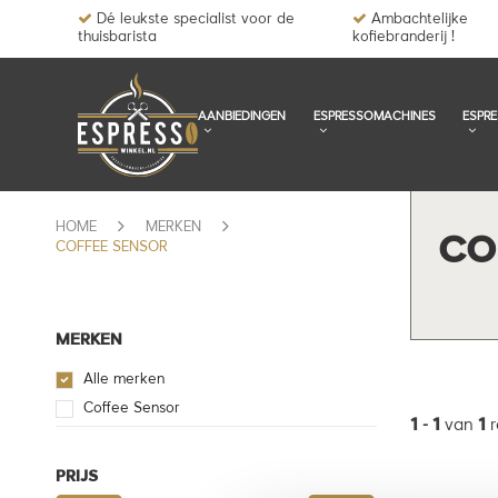
Dé leukste specialist voor de
Ambachtelijke
thuisbarista
kofiebranderij !
AANBIEDINGEN
ESPRESSOMACHINES
ESPR
HOME
MERKEN
CO
COFFEE SENSOR
MERKEN
Alle merken
Coffee Sensor
1
-
1
van
1
r
PRIJS