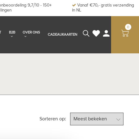
nbeoordeling 9,7/10 - 150+
Vanaf €70,- gratis verzending
lingen
in NL
0
T
B2B
OVER ONS
CADEAUKAARTEN
Sorteren op: