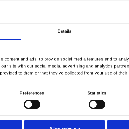
Details
e content and ads, to provide social media features and to analy
 our site with our social media, advertising and analytics partn
 provided to them or that they’ve collected from your use of their
Vergelijk
Preferences
Statistics
ensor Zetgroep
eter
nauwkeurige thermometer
89,-
tuele temperatuur weer in
oep. Ideaal als j...
es nodig van
Allow selection