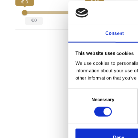
€ 0
€ 90
89,-
€0
€90
Consent
This website uses cookies
We use cookies to personalis
information about your use of
other information that you’ve
Consent
Necessary
Selection
Coffee S
Thermom
Deze zeer 
geeft de ac
je E61 zetgr
Advi
Deny