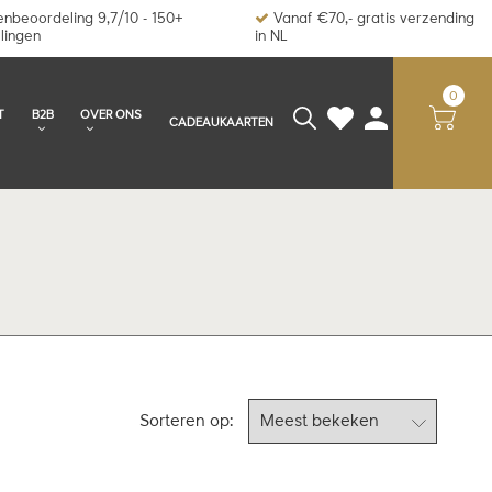
nbeoordeling 9,7/10 - 150+
Vanaf €70,- gratis verzending
lingen
in NL
0
T
B2B
OVER ONS
CADEAUKAARTEN
Sorteren op: