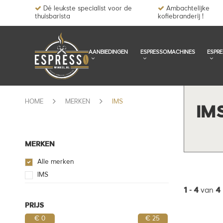
Dé leukste specialist voor de
Ambachtelijke
thuisbarista
kofiebranderij !
AANBIEDINGEN
ESPRESSOMACHINES
ESPR
HOME
MERKEN
IMS
IM
MERKEN
Alle merken
IMS
1
-
4
van
4
PRIJS
€ 0
€ 25