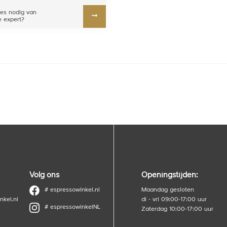
es nodig van
 expert?
Volg ons
Openingstijden:
# espressowinkel.nl
Maandag gesloten
nkel.nl
di - vri 09:00-17:00 uur
# espressowinkelNL
Zaterdag 10:00-17:00 uur