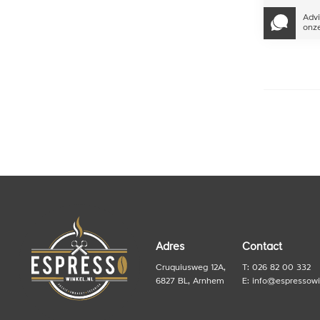
Advi
onze
Adres
Contact
Cruquiusweg 12A,
T: 026 82 00 332
6827 BL, Arnhem
E:
info@espressowi