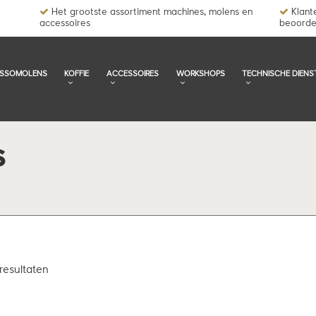
Het grootste assortiment machines, molens en
Klante
accessoires
beoorde
ESSOMOLENS
KOFFIE
ACCESSOIRES
WORKSHOPS
TECHNISCHE DIENS
S
resultaten