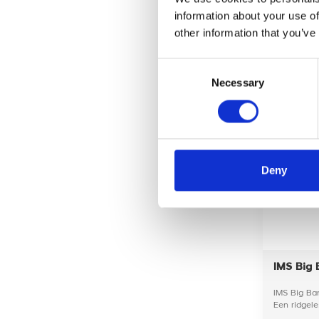
onze
information about your use of
other information that you’ve
25,-
Consent
Necessary
Selection
Deny
IMS Big 
IMS Big Ban
Een ridgele
gram koffie