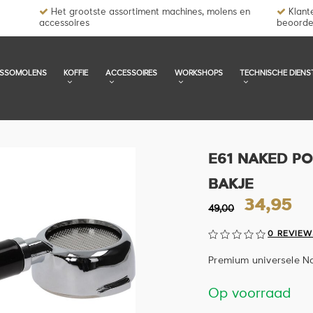
Het grootste assortiment machines, molens en
Klante
accessoires
beoorde
ESSOMOLENS
KOFFIE
ACCESSOIRES
WORKSHOPS
TECHNISCHE DIENS
E61 NAKED PO
BAKJE
34,95
49,00
0 REVIEW
Premium universele Nak
Op voorraad