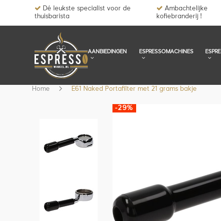
Dé leukste specialist voor de
Ambachtelijke
thuisbarista
kofiebranderij !
AANBIEDINGEN
ESPRESSOMACHINES
ESPR
Home
E61 Naked Portafilter met 21 grams bakje
-29%