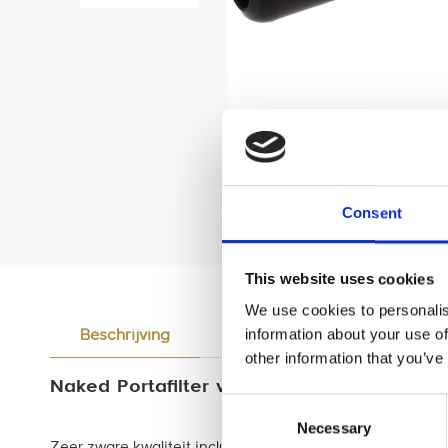
Consent
This website uses cookies
We use cookies to personalis
information about your use of
Beschrijving
Reviews
other information that you’ve
Naked Portafilter voor E61 (compatible) z
Consent
Necessary
Selection