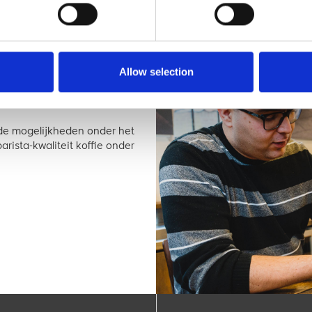
schikt voor alle E61 zetgroepen, VBM zetgroepen en La Marzocco 
Allow selection
nkel
r de mogelijkheden onder het
rista-kwaliteit koffie onder