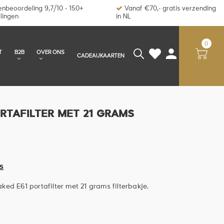
nbeoordeling 9,7/10 - 150+
Vanaf €70,- gratis verzending
lingen
in NL
0
T
B2B
OVER ONS
CADEAUKAARTEN
RTAFILTER MET 21 GRAMS
S
ed E61 portafilter met 21 grams filterbakje.