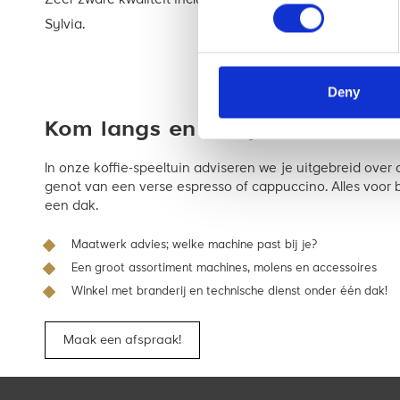
Zeer zware kwaliteit inclusief 21 grams filterbakje. Ge
Sylvia.
Deny
Kom langs en bekijk ‘m in de wi
In onze koffie-speeltuin adviseren we je uitgebreid ove
genot van een verse espresso of cappuccino. Alles voor ba
een dak.
Maatwerk advies; welke machine past bij je?
Een groot assortiment machines, molens en accessoires
Winkel met branderij en technische dienst onder één dak!
Maak een afspraak!