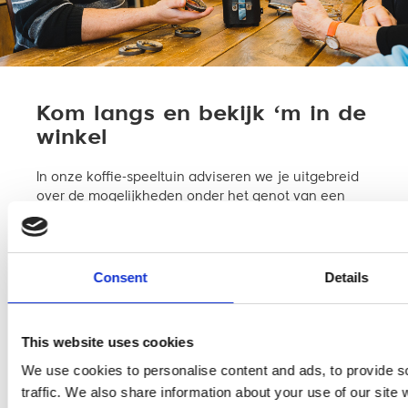
Kom langs en bekijk ‘m in de
winkel
In onze koffie-speeltuin adviseren we je uitgebreid
over de mogelijkheden onder het genot van een
verse espresso of cappuccino. Alles voor barista-
kwaliteit koffie onder een dak.
Maatwerk advies; welke machine past bij je?
Consent
Details
Een groot assortiment machines, molens en
accessoires
Winkel met branderij en technische dienst onder één
This website uses cookies
dak!
We use cookies to personalise content and ads, to provide s
traffic. We also share information about your use of our site 
Maak een afspraak!