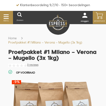
Klantenbeoordeling 9,7/10 - 150+ beoordelingen
Zoeken
Menu
winkelmand
inloggen
Home
Proefpakket #1 Milano – Verona – Mugello (3x 1kg)
Proefpakket #1 Milano – Verona
– Mugello (3x 1kg)
0 reviews
OP VOORRAAD
-9%