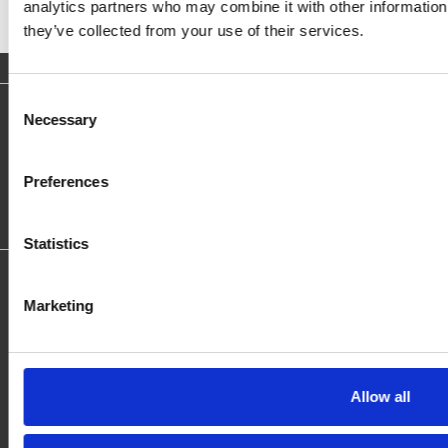
analytics partners who may combine it with other information 
they’ve collected from your use of their services.
Consent
Necessary
Blijf op de hoogte
Selection
Ontvang nieuws over producten, acties en evenementen.
Preferences
Statistics
Openingstijden:
Marketing
Maandag gesloten
di - vri 09:00-17:00 uur
Zaterdag 10:00-17:00 uur
Allow all
Contact
Adres
T: 026 82 00 332