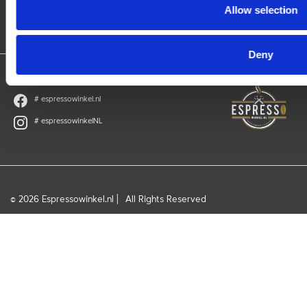
Cruquiusweg 12A, 6827 BL, Arnhem
Allow selection
E:
info@espressowinkel.nl
Deny
Volg ons
# espressowinkel.nl
# espressowinkelNL
© 2026 Espressowinkel.nl |
All Rights Reserved