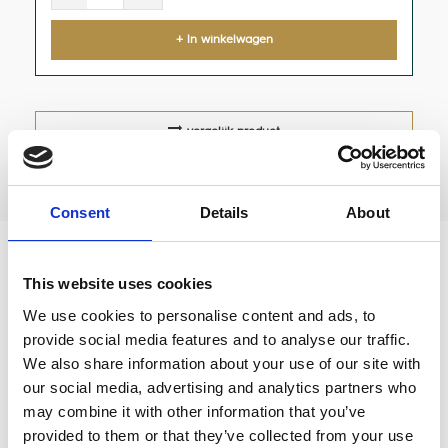
+ In winkelwagen
vergelijk product
Consent
Details
About
Wiedemann Flow-Control Olijfhout
This website uses cookies
We use cookies to personalise content and ads, to
Ter vervanging van de standaard plastic bal
provide social media features and to analyse our traffic.
We also share information about your use of our site with
our social media, advertising and analytics partners who
may combine it with other information that you’ve
Reviews
provided to them or that they’ve collected from your use