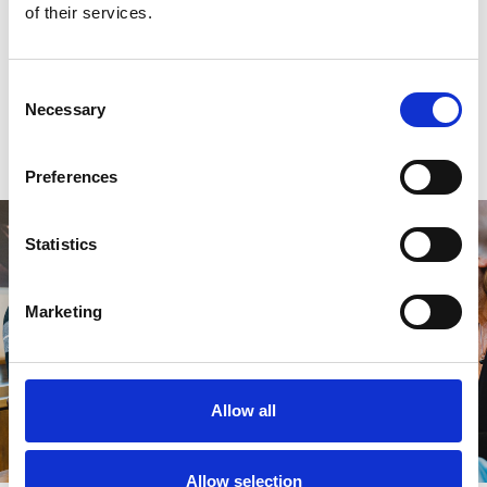
of their services.
0
sterren op basis van
0
beoordelingen
Consent
Necessary
0
sterren op basis van
0
beoordelingen
Selection
Je beoordeling toevoegen
Preferences
Statistics
Marketing
Allow all
Allow selection