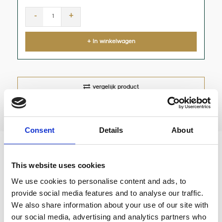
-
+
+ In winkelwagen
vergelijk product
Consent
Details
About
ALUMINIUM TAMPER FLASH ø 58.5 mm
This website uses cookies
We use cookies to personalise content and ads, to
ALUMINIUM TAMPER FLASH ø 58.5 mm
provide social media features and to analyse our traffic.
Een prettige tamper van kwaliteitsmerk Motta met
We also share information about your use of our site with
de perfecte pasvorm: 58,5 mm diameter.
our social media, advertising and analytics partners who