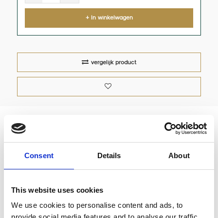
+ In winkelwagen
vergelijk product
Anti-Kalk Waterfilter
Consent
Details
About
Het gebruik van een anti-kalk waterfilter helpt goed
om kalk uit de machine te houden.
This website uses cookies
Het filter wordt aangesloten op de water-
We use cookies to personalise content and ads, to
toevoerslang in de waterbak van de espresso-
provide social media features and to analyse our traffic.