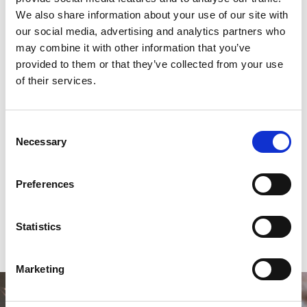
machine. Om te voorkomen dat de machine lucht
We also share information about your use of our site with
aanzuigt in plaats van water, is het verstandig om
our social media, advertising and analytics partners who
may combine it with other information that you’ve
het filter voor het plaatsen even kort onder water te
provided to them or that they’ve collected from your use
houden om zo alle lucht te verwijderen.
of their services.
Reviews
Consent
Necessary
Selection
0
sterren op basis van
0
beoordelingen
Preferences
0
sterren op basis van
0
beoordelingen
Statistics
Je beoordeling toevoegen
Marketing