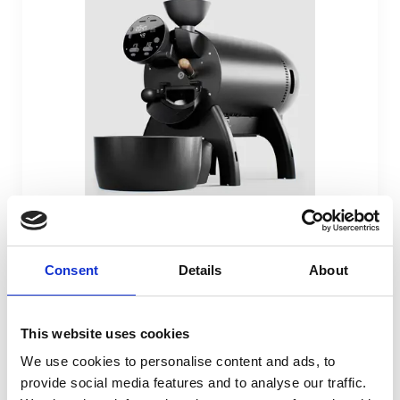
Vergelijk
Aillio Bullet R2 1,2kg koffiebrander
Consent
Details
About
Aillio Bullit R2 1,2kg koffiebrander
4.199,-
✓Automatische voorverwarming
This website uses cookies
✓ instelbare warmte- en vent...
Advies nodig van
We use cookies to personalise content and ads, to
onze expert?
provide social media features and to analyse our traffic.