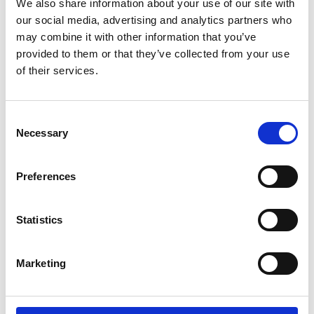
We also share information about your use of our site with
our social media, advertising and analytics partners who
may combine it with other information that you’ve
5.299,-
provided to them or that they’ve collected from your use
of their services.
Consent
Necessary
Selection
Preferences
Statistics
Vergelijk
Marketing
Aillio Bullet R2 PRO 1,2kg koffiebrander
Aillio Bullet R2 PRO 1,2kg koffiebrander
5.299,-
✓Automatische voorverwarming