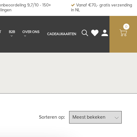
nbeoordeling 9,7/10 - 150+
Vanaf €70,- gratis verzending
lingen
in NL
0
T
B2B
OVER ONS
CADEAUKAARTEN
Sorteren op: