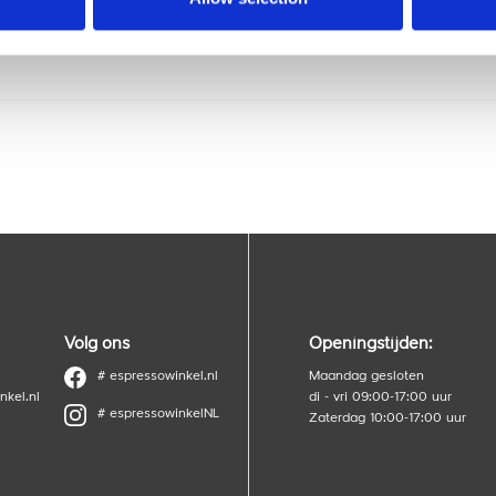
 expert?
Volg ons
Openingstijden:
# espressowinkel.nl
Maandag gesloten
nkel.nl
di - vri 09:00-17:00 uur
# espressowinkelNL
Zaterdag 10:00-17:00 uur