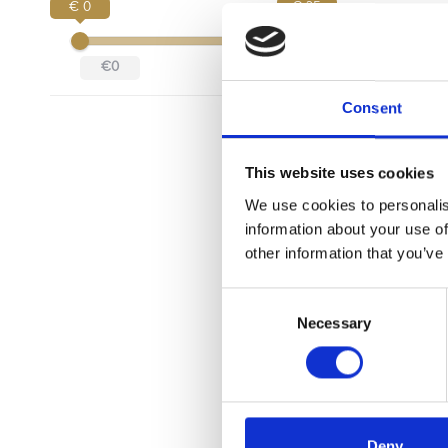
€ 0
€ 25
25,-
€0
€25
Consent
This website uses cookies
We use cookies to personalis
information about your use of
other information that you’ve
Consent
Necessary
Selection
MolyKote
vet 100 
Tube met h
siliconen v
Met 100 gra
Advi
Deny