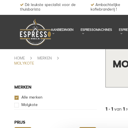
Dé leukste specialist voor de
Ambachtelijke
thuisbarista
kofiebranderij !
AANBIEDINGEN
ESPRESSOMACHINES
ESPR
HOME
MERKEN
MO
MOLYKOTE
MERKEN
Alle merken
Molykote
1
-
1
van
1
r
PRIJS