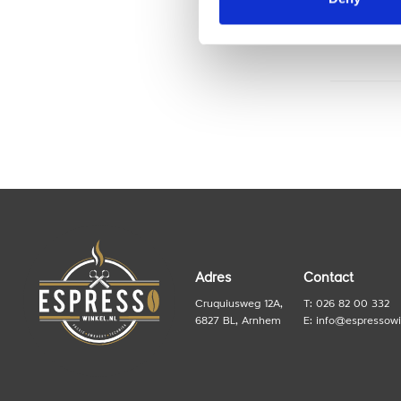
onze
Adres
Contact
Cruquiusweg 12A,
T: 026 82 00 332
6827 BL, Arnhem
E:
info@espressowi