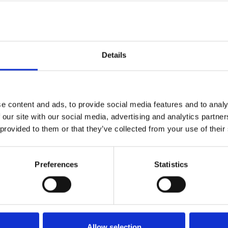
Details
e content and ads, to provide social media features and to analy
 our site with our social media, advertising and analytics partn
 provided to them or that they’ve collected from your use of their
Vergelijk
Preferences
Statistics
 111 foodgrade Siliconen
gram
et beste Foodgrade
25,-
et dat er is: MOLYKOTE 111.
m kan je jaren vooru...
es nodig van
Allow selection