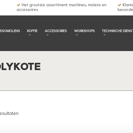
Het grootste assortiment machines, molens en
Klante
accessoires
beoorde
ESSOMOLENS
KOFFIE
ACCESSOIRES
WORKSHOPS
TECHNISCHE DIENS
LYKOTE
esultaten