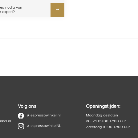
es nodig van
 expert?
Volg ons
Openingstijden:
# espressowinkel.nl
Maandag gesloten
nkel.nl
di - vri 09:00-17:00 uur
# espressowinkelNL
Zaterdag 10:00-17:00 uur