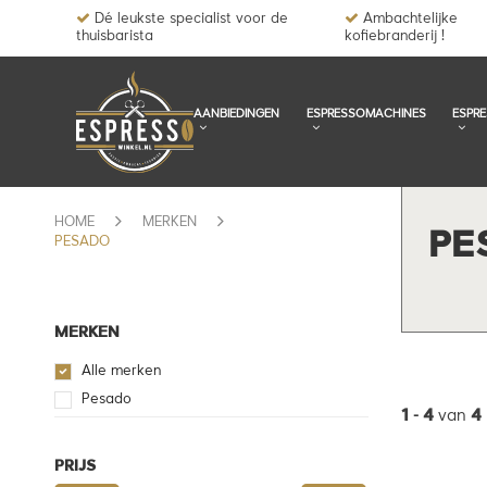
Dé leukste specialist voor de
Ambachtelijke
thuisbarista
kofiebranderij !
AANBIEDINGEN
ESPRESSOMACHINES
ESPR
HOME
MERKEN
PE
PESADO
MERKEN
Alle merken
Pesado
1
-
4
van
4
PRIJS