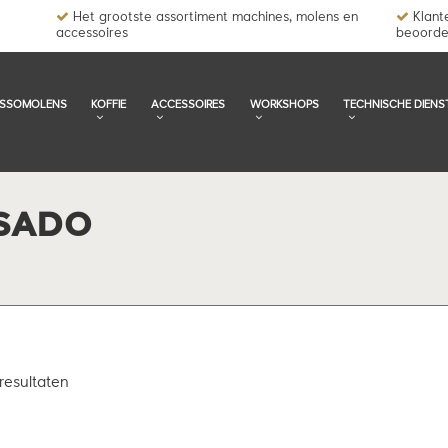
Het grootste assortiment machines, molens en
Klante
accessoires
beoorde
ESSOMOLENS
KOFFIE
ACCESSOIRES
WORKSHOPS
TECHNISCHE DIENS
SADO
resultaten