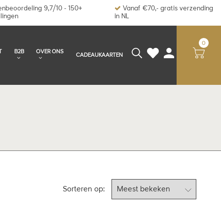
nbeoordeling 9,7/10 - 150+
Vanaf €70,- gratis verzending
lingen
in NL
0
T
B2B
OVER ONS
CADEAUKAARTEN
Sorteren op: