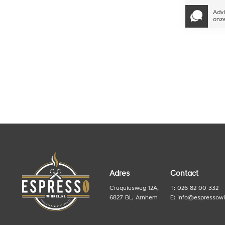
Advi
onze
Adres
Contact
Cruquiusweg 12A,
T: 026 82 00 332
6827 BL, Arnhem
E:
info@espressowi