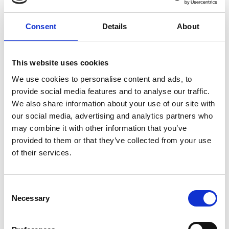
reiniger die wordt gecertificeerd door een
certificeringsinstelling voor biologische producten.
Consent
Details
About
Het is een veilige, hoogwaardige reiniger voor
professionele (semi-automatische)
espressomachines.
This website uses cookies
We use cookies to personalise content and ads, to
Kijk hier onze instructie voor het
backflushen
van de
provide social media features and to analyse our traffic.
zetgroep en download een
handig overzicht
van het
We also share information about your use of our site with
volledige schoonmaak schema van jouw
our social media, advertising and analytics partners who
may combine it with other information that you’ve
espressomachine. Naast het kalkvrij én
provided to them or that they’ve collected from your use
schoonhouden van je machine is het aan te raden
of their services.
elk jaar onderhoud uit te laten voeren. Alle slijtage-
delen worden dan vervangen en zo blijf je storingen
voor.
Consent
Necessary
Selection
Bekijk ook onze instructie video op Youtube: