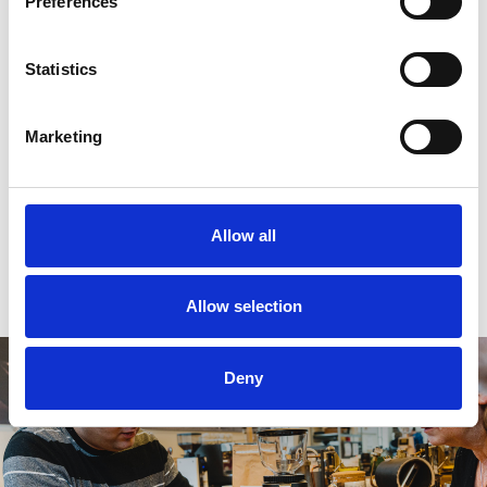
Preferences
Statistics
Reviews
Marketing
0
sterren op basis van
0
beoordelingen
Allow all
0
sterren op basis van
0
beoordelingen
Je beoordeling toevoegen
Allow selection
Deny