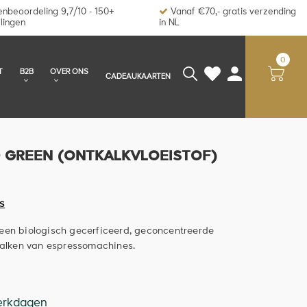
nbeoordeling 9,7/10 - 150+
Vanaf €70,- gratis verzending
lingen
in NL
0
T
B2B
OVER ONS
CADEAUKAARTEN
 GREEN (ONTKALKVLOEISTOF)
S
een biologisch gecerficeerd, geconcentreerde
tkalken van espressomachines.
erkdagen