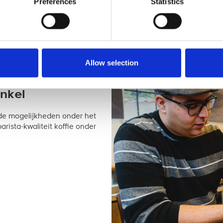
Preferences
Statistics
ncentreerde vloeistof voor het ontkalken van espressomachines.
Allow selection
nkel
r de mogelijkheden onder het
rista-kwaliteit koffie onder