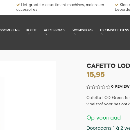
Het grootste assortiment machines, molens en
Klante
accessoires
beoorde
ESSOMOLENS
KOFFIE
ACCESSOIRES
WORKSHOPS
TECHNISCHE DIENS
CAFETTO LOD
15,95
0 REVIEW
Cafetto LOD Green is 
vloeistof voor het on
Op voorraad
Doorgaans 1 á 2 w