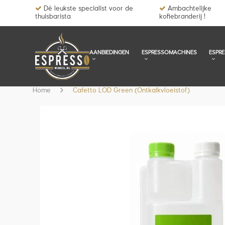
Dé leukste specialist voor de
Ambachtelijke
thuisbarista
kofiebranderij !
AANBIEDINGEN
ESPRESSOMACHINES
ESPR
Home
Cafetto LOD Green (Ontkalkvloeistof)