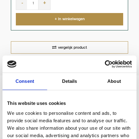
-
+
+ In winkelwagen
vergelijk product
Consent
Details
About
Chemex Coffee maker 4-6 kops filters
This website uses cookies
Filters geschikt voor de Chemex coffee maker 4-6-
We use cookies to personalise content and ads, to
kops
provide social media features and to analyse our traffic.
We also share information about your use of our site with
Inhoud: 100 stuks
our social media, advertising and analytics partners who