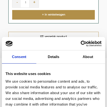
-
+
+ In winkelwagen
vergelijk product
Consent
Details
About
ECM Filterdrager schuin 2 uitlopen
This website uses cookies
We use cookies to personalise content and ads, to
Een hoogwaardige filterhouder voor uw ECM
provide social media features and to analyse our traffic.
espresso apparaat met schuine greep.
We also share information about your use of our site with
our social media, advertising and analytics partners who
may combine it with other information that you’ve