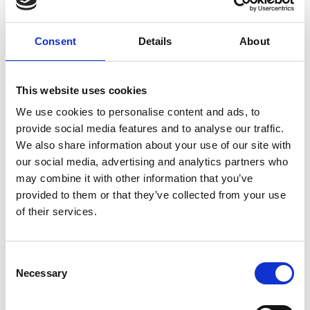
Specificaties
Consent
Details
About
Formaat
maalschijven:
55 mm
This website uses cookies
We use cookies to personalise content and ads, to
Motor vermogen:
320 watt
provide social media features and to analyse our traffic.
We also share information about your use of our site with
Inhoud hopper:
300 gram
our social media, advertising and analytics partners who
may combine it with other information that you’ve
Aantal doseringen
provided to them or that they’ve collected from your use
te programmeren:
2
of their services.
Hands-free malen:
Ja
Consent
Necessary
Selection
Reviews