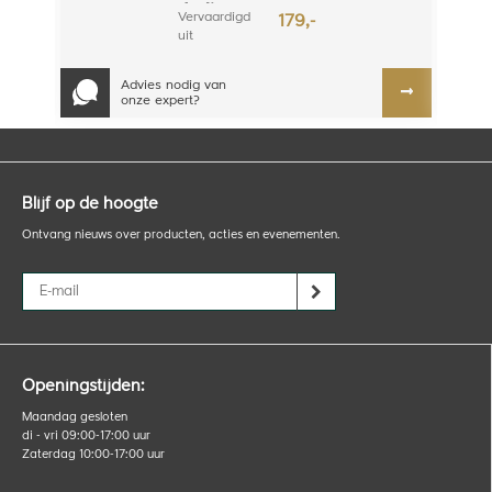
dxslim
Vervaardigd
179,-
uit
hoogwaardig
RVS met de
Advies nodig van
juiste dikte
onze expert?
zodat zelfs de
grote
uitklopladen
een gewicht
ku...
Blijf op de hoogte
Ontvang nieuws over producten, acties en evenementen.
Openingstijden:
Maandag gesloten
di - vri 09:00-17:00 uur
Zaterdag 10:00-17:00 uur