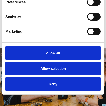
Preferences
0
sterren op basis van
0
beoordelingen
Statistics
0
sterren op basis van
0
beoordelingen
Marketing
Je beoordeling toevoegen
Allow all
Allow selection
Deny