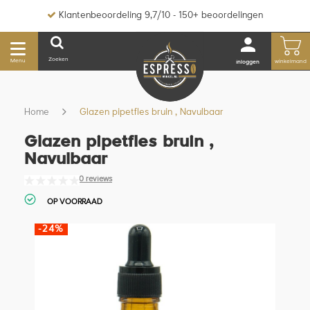
Klantenbeoordeling 9,7/10 - 150+ beoordelingen
Zoeken
Menu
winkelmand
inloggen
Home
Glazen pipetfles bruin , Navulbaar
Glazen pipetfles bruin ,
Navulbaar
0 reviews
OP VOORRAAD
-24%