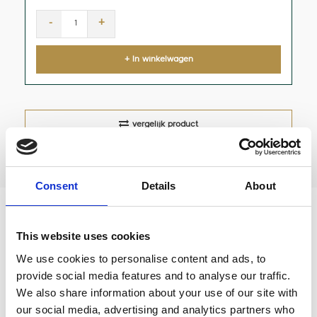
-
+
+ In winkelwagen
vergelijk product
Consent
Details
About
Glazen pipetfles bruin , Navulbaar
This website uses cookies
We use cookies to personalise content and ads, to
Pipetflesje om bijvoorbeeld een zoutoplossing of
provide social media features and to analyse our traffic.
citroenzuur oplossing in te doseren om zo met
We also share information about your use of our site with
aroma's in je koffie te experimenteren.
our social media, advertising and analytics partners who