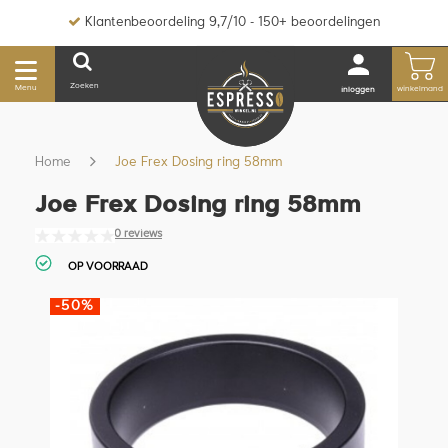
Klantenbeoordeling 9,7/10 - 150+ beoordelingen
Zoeken
Menu
winkelmand
inloggen
Home
Joe Frex Dosing ring 58mm
Joe Frex Dosing ring 58mm
0 reviews
OP VOORRAAD
-50%