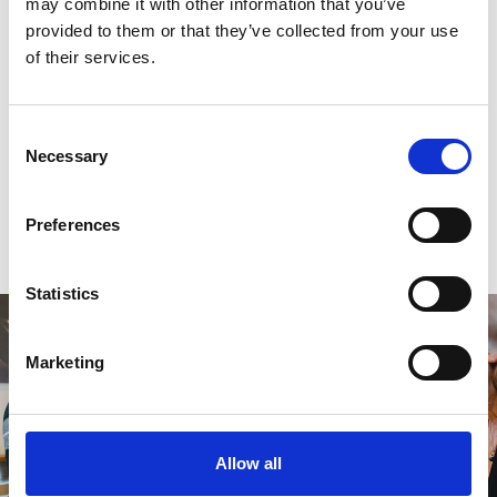
may combine it with other information that you’ve
provided to them or that they’ve collected from your use
Reviews
of their services.
0
sterren op basis van
0
beoordelingen
Consent
Necessary
Selection
0
sterren op basis van
0
beoordelingen
Preferences
Je beoordeling toevoegen
Statistics
Marketing
Allow all