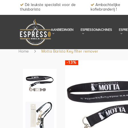
Dé leukste specialist voor de
Ambachtelijke
thuisbarista
kofiebranderij !
AANBIEDINGEN
ESPRESSOMACHINES
ESPR
Home
Motta Barista Key filter remover
-13%