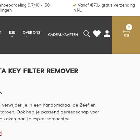
nbeoordeling 9,7/10 - 150+
Vanaf €70,- gratis verzending
lingen
in NL
0
T
B2B
OVER ONS
CADEAUKAARTEN
TA KEY FILTER REMOVER
S
 verwijder je in een handomdraai de Zeef en
zetgroep. Ook heb je passend gereedschap voor
e zaken aan je espressomachine.
d