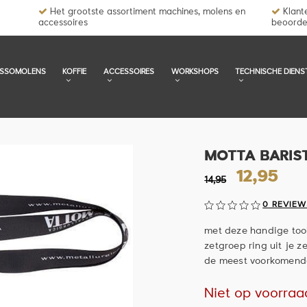
Het grootste assortiment machines, molens en
Klante
accessoires
beoorde
ESSOMOLENS
KOFFIE
ACCESSOIRES
WORKSHOPS
TECHNISCHE DIENS
MOTTA BARIS
12,95
14,95
0 REVIEW
met deze handige tool
zetgroep ring uit je 
de meest voorkomend
Niet op voorraa