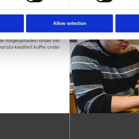
Allow selection
nkel
r de mogelijkheden onder het
rista-kwaliteit koffie onder