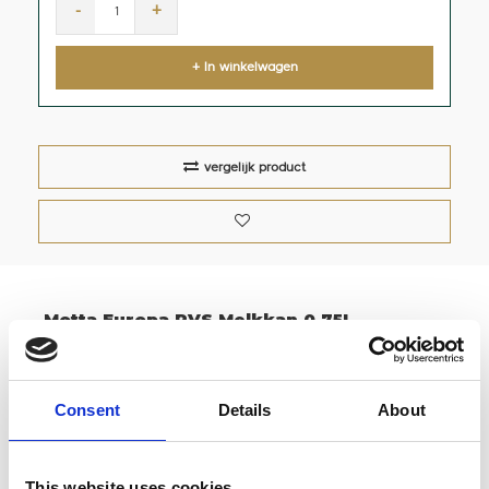
-
+
+ In winkelwagen
vergelijk product
Motta Europa RVS Melkkan 0,75L
Een goede, stevige en roestvrij stalen melkkan is het
Consent
Details
About
vaste gereedschap van elke topbarista. De melkkan
is gemaakt van extra dik staal en voorzien van een
uitstekende schenktuit.
This website uses cookies