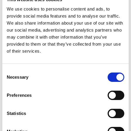
We use cookies to personalise content and ads, to
Ideaal voor maken van de perfecte melkschuim
provide social media features and to analyse our traffic.
We also share information about your use of our site with
Inhoud 0,75L
our social media, advertising and analytics partners who
may combine it with other information that you’ve
Bekijk hier onze instructievideo voor melk
provided to them or that they’ve collected from your use
opschuimen én download hier onze
handleiding
of their services.
Consent
Necessary
Selection
Reviews
Preferences
0
sterren op basis van
0
beoordelingen
Statistics
0
sterren op basis van
0
beoordelingen