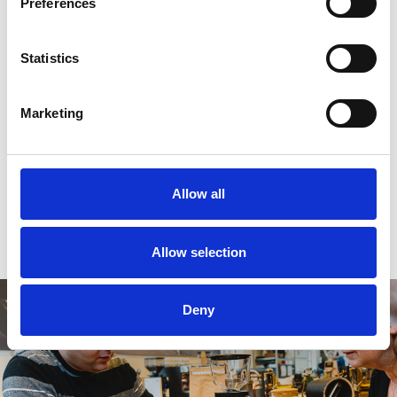
Preferences
Verpakt in:
en versheid-ventiel
Statistics
Reviews
Marketing
0
sterren op basis van
0
beoordelingen
Allow all
0
sterren op basis van
0
beoordelingen
Je beoordeling toevoegen
Allow selection
Deny