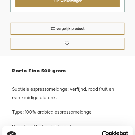
+ In winkelwagen
vergelijk product
Porto Fino 500 gram
Subtiele espresso­melange; verfijnd, rood fruit en
een kruidige afdronk.
Type: 100% arabica espresso­melange
Branding: Medium­light roast