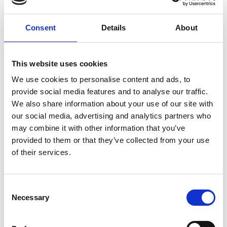
Samenstelling: Guatemala Huehuetenango en
Ethiopische Sidamo
Consent
Details
About
Verpakking:
This website uses cookies
Luchtdichte verpakking met “flavour saving valve”.
De box-bottom verpakking blijft mooi rechtop staan
We use cookies to personalise content and ads, to
provide social media features and to analyse our traffic.
en is voorzien van een ZIP-loc sluiting. Makkelijk te
We also share information about your use of our site with
openen en weer te sluiten om de versheid te
our social media, advertising and analytics partners who
bewaren.
may combine it with other information that you’ve
provided to them or that they’ve collected from your use
of their services.
Specificaties
Consent
Samenstelling:
Melange
Necessary
Selection
Kraft laminaat
verpakking met ziploc