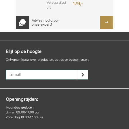
dxslim
Vervaardigd
179,-
uit
hoogwaardig
RVS met de
Advies nodig van
juiste dikte
onze expert?
zodat zelfs de
grote
uitklopladen
een gewicht
ku...
Blijf op de hoogte
Ontvang nieuws over producten, acties en evenementen.
Openingstijden:
Maandag gesloten
di - vri 09:00-17:00 uur
Zaterdag 10:00-17:00 uur