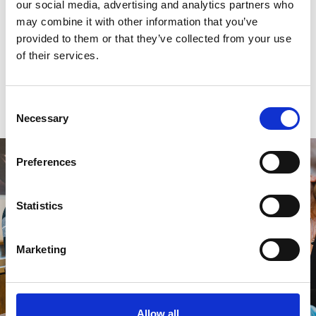
our social media, advertising and analytics partners who
may combine it with other information that you’ve
0
sterren op basis van
0
beoordelingen
provided to them or that they’ve collected from your use
of their services.
0
sterren op basis van
0
beoordelingen
Consent
Je beoordeling toevoegen
Necessary
Selection
Preferences
Statistics
Marketing
Allow all