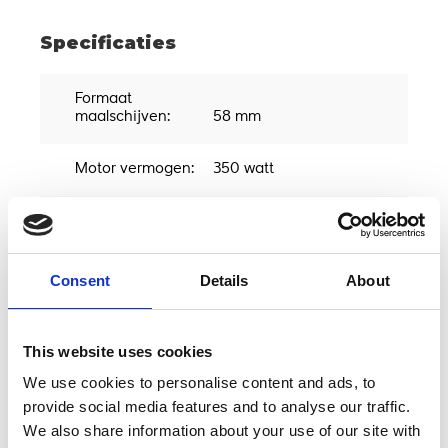
Specificaties
Formaat
maalschijven:
58 mm
Motor vermogen:
350 watt
Inhoud hopper:
300 gram
Aantal doseringen
Consent
Details
About
te programmeren:
2
Hands-free malen:
Ja
This website uses cookies
We use cookies to personalise content and ads, to
provide social media features and to analyse our traffic.
Reviews
We also share information about your use of our site with