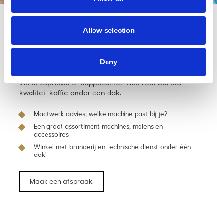
Kom langs en bekijk ‘m in de
Allow selection
winkel
Deny
In onze koffie-speeltuin adviseren we je uitgebreid
over de mogelijkheden onder het genot van een
verse espresso of cappuccino. Alles voor barista-
kwaliteit koffie onder een dak.
Maatwerk advies; welke machine past bij je?
Een groot assortiment machines, molens en
accessoires
Winkel met branderij en technische dienst onder één
dak!
Maak een afspraak!