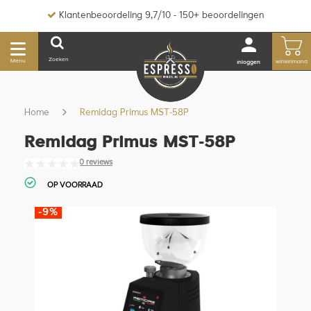
Klantenbeoordeling 9,7/10 - 150+ beoordelingen
Zoeken
Menu
winkelmand
inloggen
Home
Remidag Primus MST-58P
Remidag Primus MST-58P
0 reviews
OP VOORRAAD
-9%