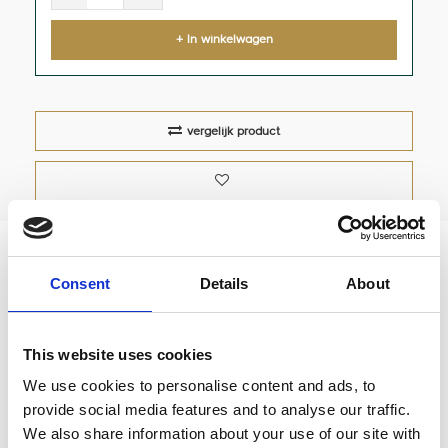
+ In winkelwagen
vergelijk product
Wiedemann EspressoCover® ECM
Consent
Details
About
Technika V
Kunstlederen mat voor op je espressomachine.
This website uses cookies
We use cookies to personalise content and ads, to
provide social media features and to analyse our traffic.
Reviews
We also share information about your use of our site with