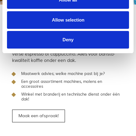
Kom langs en bekijk ‘m in de
Allow selection
winkel
Deny
In onze koffie-speeltuin adviseren we je uitgebreid
over de mogelijkheden onder het genot van een
verse espresso of cappuccino. Alles voor barista-
kwaliteit koffie onder een dak.
Maatwerk advies; welke machine past bij je?
Een groot assortiment machines, molens en
accessoires
Winkel met branderij en technische dienst onder één
dak!
Maak een afspraak!