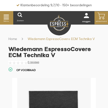
Klantenbeoordeling 9,7/10 - 150+ beoordelingen
Zoeken
Menu
winkelmand
inloggen
Home
Wiedemann EspressoCover® ECM Technika V
Wiedemann EspressoCover®
ECM Technika V
0 reviews
OP VOORRAAD