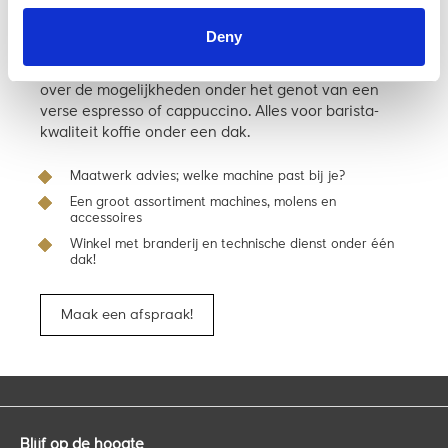
Kom langs en bekijk ‘m in de
winkel
Deny
In onze koffie-speeltuin adviseren we je uitgebreid
over de mogelijkheden onder het genot van een
verse espresso of cappuccino. Alles voor barista-
kwaliteit koffie onder een dak.
Maatwerk advies; welke machine past bij je?
Een groot assortiment machines, molens en
accessoires
Winkel met branderij en technische dienst onder één
dak!
Maak een afspraak!
Blijf op de hoogte