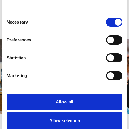
0
sterren op basis van
0
beoordelingen
Consent
Necessary
Selection
Je beoordeling toevoegen
Preferences
Statistics
Marketing
Allow all
Allow selection