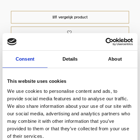
vergelijk product
Consent
Details
About
Wiedemann Single Dose Hopper
Single dose hopper met deksel van Olijfhout.
This website uses cookies
Geschikt voor ECM molens.
We use cookies to personalise content and ads, to
provide social media features and to analyse our traffic.
We also share information about your use of our site with
our social media, advertising and analytics partners who
Reviews
may combine it with other information that you’ve
provided to them or that they’ve collected from your use
0
sterren op basis van
0
beoordelingen
of their services.