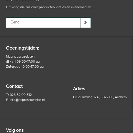
Ontvang nieuws over producten, acties en evenementen.
Openingstijden:
Maandag gesloten
di - vri 09:00-17:00 uur
Zaterdag 10:00-17:00 uur
Contact
Adres
T: 026 82 00 332
Cruquiusweg 12A, 6827 BL, Arnhem
E:
info@espressowinkel.nl
Volg ons