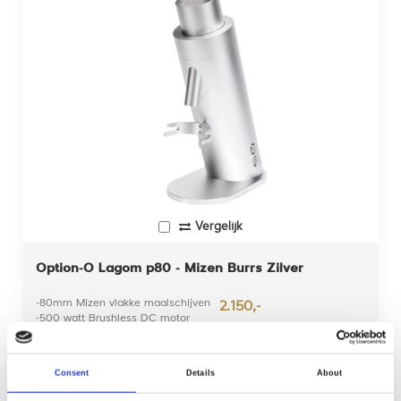
Vergelijk
Option-O Lagom p80 - Mizen Burrs Zilver
-80mm Mizen vlakke maalschijven
2.150,-
-500 watt Brushless DC motor
-Variable RPM
> neem contact op voo...
Advies nodig van
onze expert?
Consent
Details
About