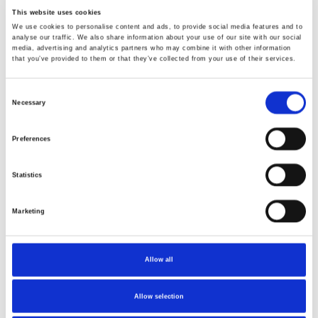
This website uses cookies
We use cookies to personalise content and ads, to provide social media features and to
2.150,-
analyse our traffic. We also share information about your use of our site with our social
media, advertising and analytics partners who may combine it with other information
that you’ve provided to them or that they’ve collected from your use of their services.
Consent
Necessary
Selection
Preferences
Statistics
Marketing
Vergelijk
Allow all
Option-O Lagom p80 - Mizen Burrs Zwart
Allow selection
-80mm Mizen vlakke maalschijven
2.150,-
-500 watt Brushless DC motor