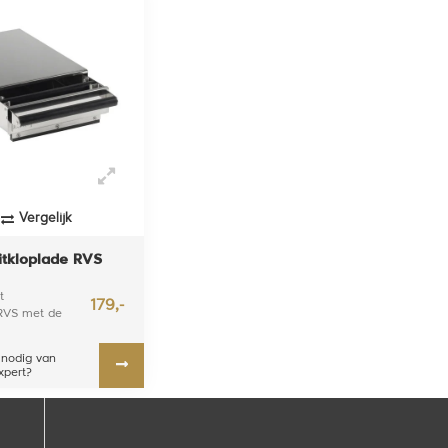
Vergelijk
itkloplade RVS
t
179,-
RVS met de
odat zelfs de
laden een
 nodig van
xpert?