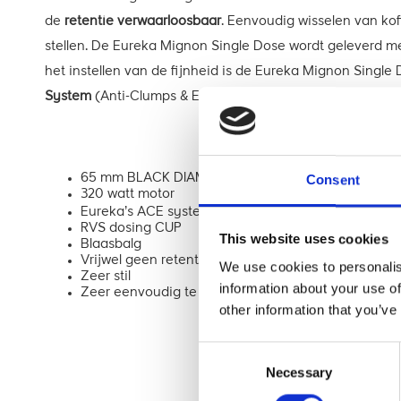
de
retentie verwaarloosbaar
. Eenvoudig wisselen van ko
stellen. De Eureka Mignon Single Dose wordt geleverd 
het instellen van de fijnheid is de Eureka Mignon Single
System
(Anti-Clumps & Electrostaticity) krijg je een super
65 mm BLACK DIAMAOND maalschijven
Consent
320 watt motor
Eureka’s ACE system
RVS dosing CUP
This website uses cookies
Blaasbalg
Vrijwel geen retentie
We use cookies to personalis
Zeer stil
information about your use of
Zeer eenvoudig te reinigen
other information that you’ve
Consent
Necessary
Selection