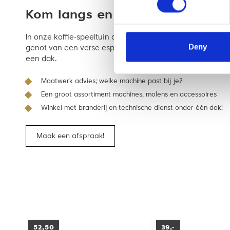
Kom langs en bekijk ‘m in de wi
In onze koffie-speeltuin adviseren we je uitgebreid ove
Deny
genot van een verse espresso of cappuccino. Alles voor ba
een dak.
Maatwerk advies; welke machine past bij je?
Een groot assortiment machines, molens en accessoires
Winkel met branderij en technische dienst onder één dak!
Maak een afspraak!
52,50
39,-