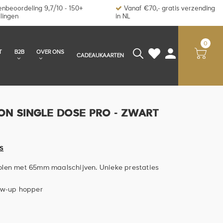
nbeoordeling 9,7/10 - 150+
Vanaf €70,- gratis verzending
lingen
in NL
0
T
B2B
OVER ONS
CADEAUKAARTEN
ON SINGLE DOSE PRO - ZWART
S
olen met 65mm maalschijven. Unieke prestaties
low-up hopper