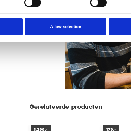
nkel
r de mogelijkheden onder het
Allow selection
rista-kwaliteit koffie onder
Gerelateerde producten
3.299,-
179,-