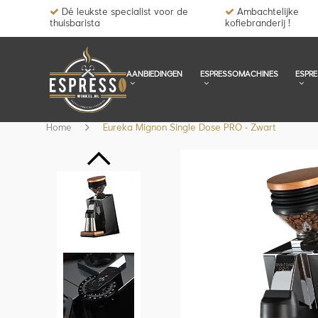
Dé leukste specialist voor de
Ambachtelijke
thuisbarista
kofiebranderij !
AANBIEDINGEN
ESPRESSOMACHINES
ESPR
Home
Eureka Mignon Single Dose PRO - Zwart