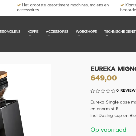
Het grootste assortiment machines, molens en
Klante
accessoires
beoorde
ESSOMOLENS
KOFFIE
ACCESSOIRES
WORKSHOPS
TECHNISCHE DIENS
EUREKA MIGN
649,00
0 REVIEW
Eureka Single dose m
en enorm stil!
Incl Dosing cup en B
Op voorraad