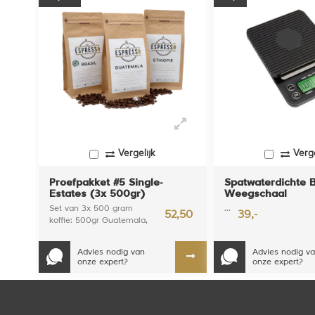
Vergelijk
Verge
Proefpakket #5 Single-
Spatwaterdichte B
Estates (3x 500gr)
Weegschaal
Set van 3x 500 gram
...
52,50
39,-
koffie: 500gr Guatemala,
500gr Ethiopië en 500gr
Brasil Santos
Advies nodig van
Advies nodig v
onze expert?
onze expert?