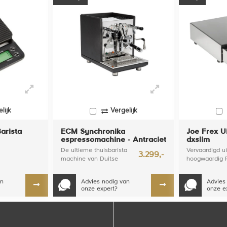
lijk
Vergelijk
arista
ECM Synchronika
Joe Frex U
espressomachine - Antraciet
dxslim
De ultieme thuisbarista
Vervaardigd ui
3.299,-
machine van Duitse
hoogwaardig 
makelij. Onvoltroffen
juiste dikte z
degelijkheid en eenvoud
grote uitklop
an
Advies nodig van
Advies
gewicht ku...
onze expert?
onze e