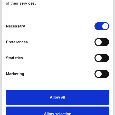
Shot-timer:
Ja
of their services.
Watervoorziening:
2,8 liter reservoir
Consent
Necessary
Selection
Manometer(s):
Pompdruk
Gewicht:
12,9 kg
Preferences
Afmetingen:
21 x 38 x 36 (b x h x d)
Statistics
Marketing
Reviews
0
sterren op basis van
0
beoordelingen
Allow all
0
sterren op basis van
0
beoordelingen
Allow selection