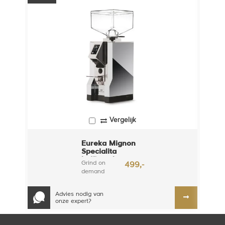
Vergelijk
Eureka Mignon
Specialita
koffiemolen -
Grind on
499,-
Chroom
demand
molen met
55mm
Advies nodig van
maalschijven
onze expert?