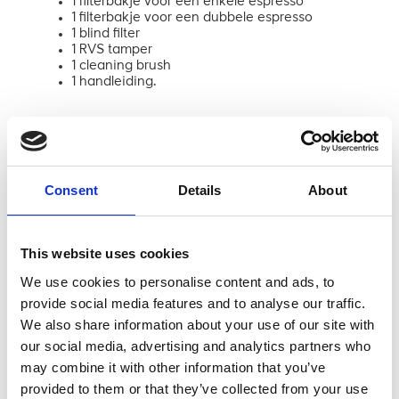
1 filterbakje voor een enkele espresso
1 filterbakje voor een dubbele espresso
1 blind filter
1 RVS tamper
1 cleaning brush
1 handleiding.
Specificaties
Consent
Details
About
Zetgroep:
Messing ring zetgroep
Pomp:
Vibratiepomp
This website uses cookies
We use cookies to personalise content and ads, to
Boiler:
Doorstroomboiler
provide social media features and to analyse our traffic.
We also share information about your use of our site with
Temperatuur
our social media, advertising and analytics partners who
regeling:
PID controller
may combine it with other information that you’ve
provided to them or that they’ve collected from your use