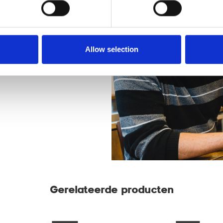
nkel
r de mogelijkheden onder het
Allow selection
rista-kwaliteit koffie onder
Gerelateerde producten