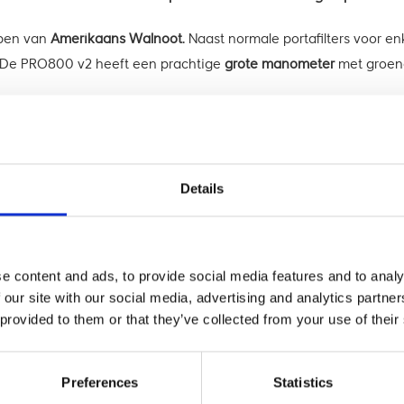
ppen van
Amerikaans Walnoot
. Naast normale portafilters voor 
 De PRO800 v2 heeft een prachtige
grote manometer
met groene
ntrole over de koffie temperatuur én de stoom-power perfect ger
at gebeurt er iets magisch; de machine is helemaal stil! Je sp
Details
ich en als je de hevel los laat perst deze het water door de koffi
komt dus geen pomp aan te pas.
vibratiepomp
alleen in actie als het waterniveau in de boiler a
e content and ads, to provide social media features and to analy
 our site with our social media, advertising and analytics partn
(een zogenaamde '
Idrocompresso
') een hele andere espresso 
 provided to them or that they’ve collected from your use of their
en vermijd je een teveel aan zuur of bitter. Het mondgevoel nee
Preferences
Statistics