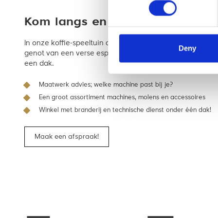
Kom langs en bekijk ‘m in de wi
In onze koffie-speeltuin adviseren we je uitgebreid ove
Deny
genot van een verse espresso of cappuccino. Alles voor ba
een dak.
Maatwerk advies; welke machine past bij je?
Een groot assortiment machines, molens en accessoires
Winkel met branderij en technische dienst onder één dak!
Maak een afspraak!