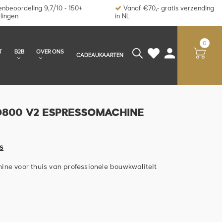
nbeoordeling 9,7/10 - 150+
Vanaf €70,- gratis verzending
lingen
in NL
0
T
B2B
OVER ONS
CADEAUKAARTEN
O800 V2 ESPRESSOMACHINE
S
ine voor thuis van professionele bouwkwaliteit