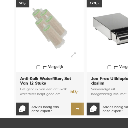
50,-
179,-
Vergelijk
Verge
Anti-Kalk Waterfilter, Set
Joe Frex Uitklopl
Van 12 Stuks
dxslim
Het gebruik van een anti-kalk
Vervaardigd uit
2,50
50,-
waterfilter helpt goed om
hoogwaardig RVS met 
kalk uit de machine te
juiste dikte zodat zelfs
houden.
grote uitklopladen een
Advies nodig van
Advies nodig v
gewicht ku...
onze expert?
onze expert?