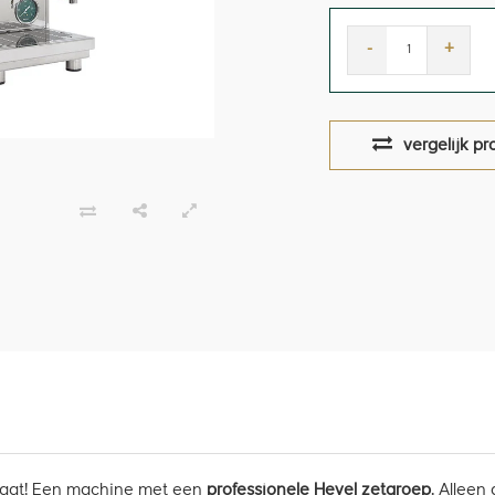
-
+
vergelijk pr
 gaat! Een machine met een
professionele Hevel zetgroep
. Allee